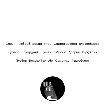
София
Пловдив
Варна
Русе
Стара Загора
Благоевград
Бургас
Пазарджик
Шумен
Габрово
Добрич
Кърджали
Плевен
Велико Търново
Симитли
Tърговище