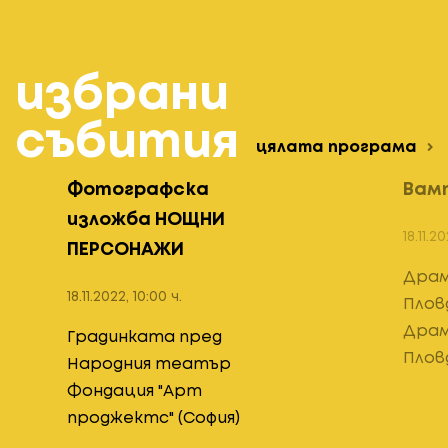
избрани
събития
цялата програма
Фотографска
Вам
изложба НОЩНИ
18.11.2
ПЕРСОНАЖИ
Дра
18.11.2022, 10:00 ч.
Плов
Дра
Градинката пред
Плов
Народния театър
Фондация "Арт
проджектс" (София)