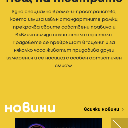
Едно специално време-и-пространство,
което излиза извън стандартните рамки,
прекрачва своите собствени правила и
въвлича хиляди почитатели и зрители.
Градовете се превръщат в "сцени" и за
няколко часа животът придобива други
измерения и се насища с особен артистичен
смисъл.
новини
всички новини