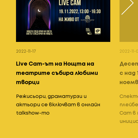
›
2022-11-17
2022-11-
Live Cam-ът на Нощта на
Десе
театрите събира любими
с над 
творци
ноем
Режисьори, драматурзи и
Спекта
актьори се включват в онлайн
плейбе
talkshow-то
Cam в
иници