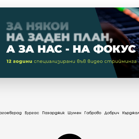
агоевград
Бургас
Пазарджик
Шумен
Габрово
Добрич
Кърджа