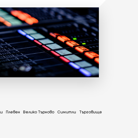
ли
Плевен
Велико Търново
Симитли
Tърговище