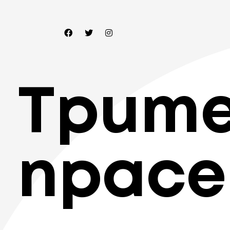
Трит
прасе