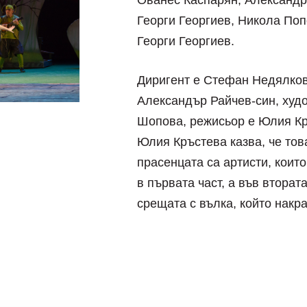
Ованес Каспарян, Александр
Георги Георгиев, Никола Поп
Георги Георгиев.
Диригент е Стефан Недялков,
Александър Райчев-син, худ
Шопова, режисьор е Юлия Кръ
Юлия Кръстева казва, че това
прасенцата са артисти, които
в първата част, а във вторат
срещата с вълка, който накр