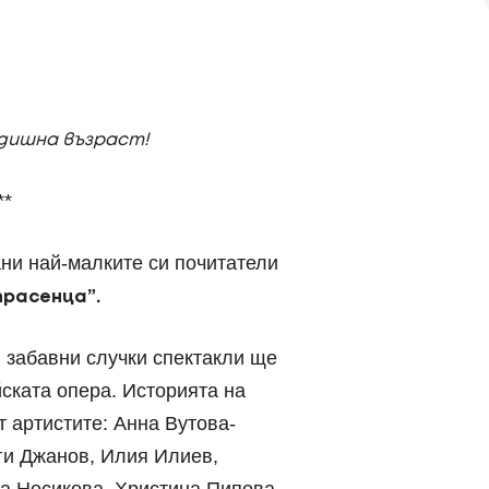
одишна възраст!
**
ни най-малките си почитатели
прасенца”.
 забавни случки спектакли ще
йската опера. Историята на
 артистите: Анна Вутова-
ги Джанов, Илия Илиев,