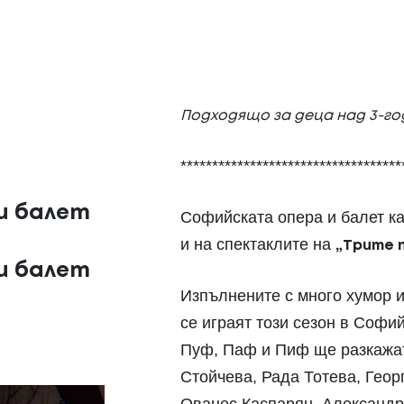
Подходящо за деца над 3-г
***********************************
и балет
Софийската опера и балет ка
и на спектаклите на
„Трите 
и балет
Изпълнените с много хумор и
се играят този сезон в Софи
Пуф, Паф и Пиф ще разкажат
Стойчева, Рада Тотева, Геор