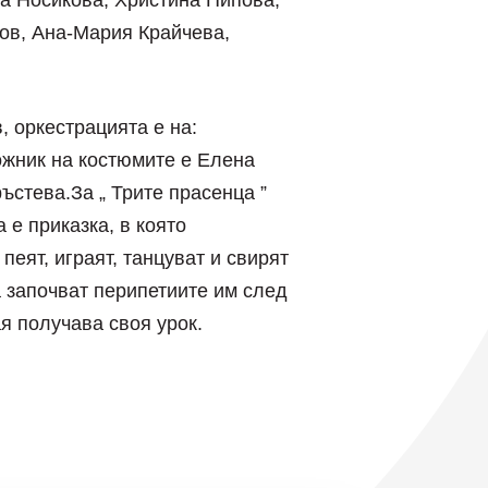
а Носикова, Христина Пипова,
ов, Ана-Мария Крайчева,
 оркестрацията е на:
ожник на костюмите е Елена
стева.За „ Трите прасенца ”
 е приказка, в която
 пеят, играят, танцуват и свирят
а започват перипетиите им след
ая получава своя урок.