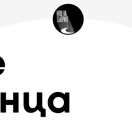
е
нца