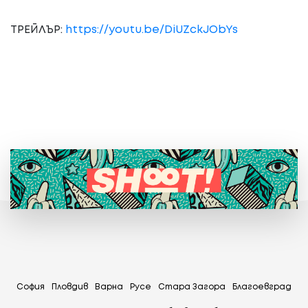
ТРЕЙЛЪР:
https://youtu.be/DiUZckJObYs
София
Пловдив
Варна
Русе
Стара Загора
Благоевград