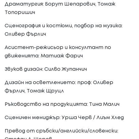
Драматургия: Борут Шепарович, Томаж
Топоришич
Сценография и костюми, подбор на музика:
Оливер Фърлич
Асистент-режисьор и консултант по
движенията: Матиаж Фарич
Звуков дизайн: Силво Жупанчич
Дизайн на осветлението: проф: Оливер
Фърлич, Томаж Щруцл
Ръководство на продукцията: Тина Малич
Сценичен мениджър: Урша Черв / Лиъм Хлед
Превод от сръбски/английски/словенски: