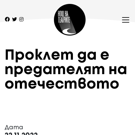
Проклет да е
предателят на
отечеството
Дата